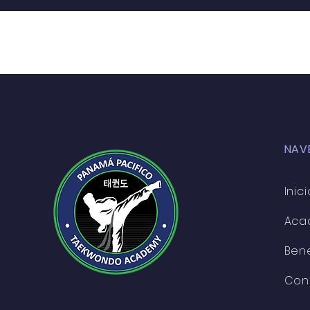
NAV
Inici
Aca
Bene
Con