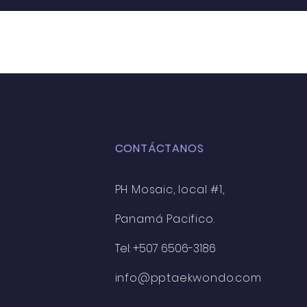
CONTÁCTANOS
PH Mosaic, local #1,
Panamá Pacifico.
Tel: +507 6506-3186
info@pptaekwondo.com